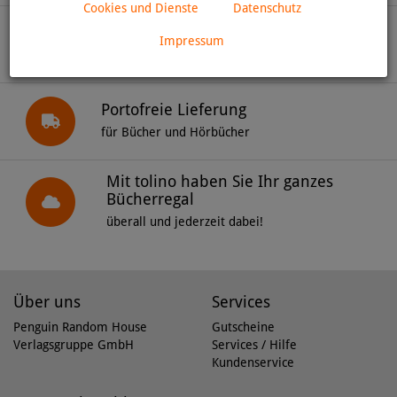
Cookies und Dienste
Datenschutz
Online bestellen
Impressum
und bequem liefern lassen!
Portofreie Lieferung
für Bücher und Hörbücher
Mit tolino haben Sie Ihr ganzes
Bücherregal
überall und jederzeit dabei!
Über uns
Services
Penguin Random House
Gutscheine
Verlagsgruppe GmbH
Services / Hilfe
Kundenservice